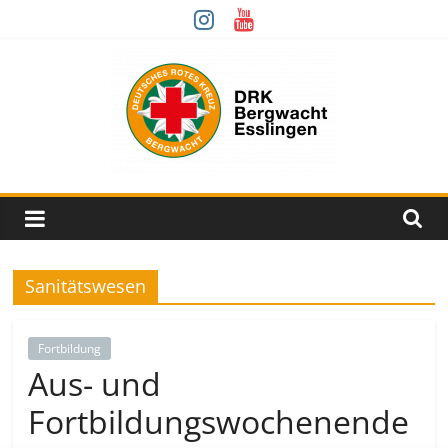
Zum
Inhalt
springen
Bergwacht
Esslingen
Sanitätswesen
Der
DRK
Fachrettungsdienst
Fortbildung
für
Aus- und
unwegsames
Fortbildungswochenende
Gelände.