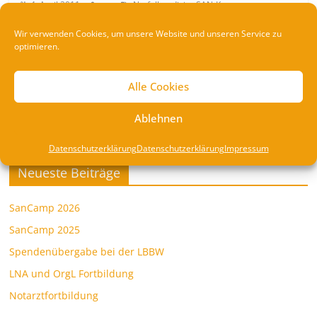
,
,
4. April 2011
nn
Notfallmedizin
SAN-Kurs
Sanitätswesen
Wir verwenden Cookies, um unsere Website und unseren Service zu
optimieren.
Als erste zentrale Aus- und Fortbildung stand Anfang
April ein Wochenende auf unserer Bergrettungswache
an. Auf dem Programm fand sich
Alle Cookies
Weiterlesen
Ablehnen
Datenschutzerklärung
Datenschutzerklärung
Impressum
Neueste Beiträge
SanCamp 2026
SanCamp 2025
Spendenübergabe bei der LBBW
LNA und OrgL Fortbildung
Notarztfortbildung