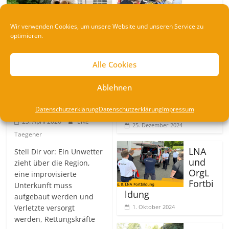
amp
2025
Wir verwenden Cookies, um unsere Website und unseren Service zu
6. Juni
optimieren.
2025
Alle Cookies
Spen
Allgemein
denü
Ablehnen
berga
Veranstaltung
be
SanCamp 2026
Datenschutzerklärung
Datenschutzerklärung
Impressum
bei der LBBW
23. April 2026
Eike
25. Dezember 2024
Taegener
LNA
Stell Dir vor: Ein Unwetter
und
zieht über die Region,
OrgL
eine improvisierte
Fortbi
Unterkunft muss
ldung
aufgebaut werden und
Verletzte versorgt
1. Oktober 2024
werden, Rettungskräfte