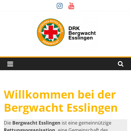
Zum
Inhalt
springen
Bergwacht
Esslingen
Der
Willkommen bei der
DRK
Fachrettungsdienst
Bergwacht Esslingen
für
unwegsames
Gelände.
Die
Bergwacht Esslingen
ist eine gemeinnützige
Rettungsorganisation,
eine Gemeinschaft des