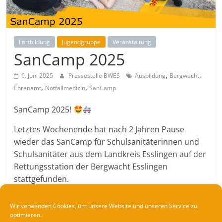
Fortbildung
Jugendgruppe
Veranstaltung
SanCamp 2025
,
,
6. Juni 2025
Pressestelle BWES
Ausbildung
Bergwacht
,
,
Ehrenamt
Notfallmedizin
SanCamp
SanCamp 2025!
Letztes Wochenende hat nach 2 Jahren Pause
wieder das SanCamp für Schulsanitäterinnen und
Schulsanitäter aus dem Landkreis Esslingen auf der
Rettungsstation der Bergwacht Esslingen
stattgefunden.
Bei überwiegend gutem Wetter wurden
Wir verwenden Cookies, um unsere Website und unseren Service zu
verschiedene Schemas und Skills erst im
optimieren.