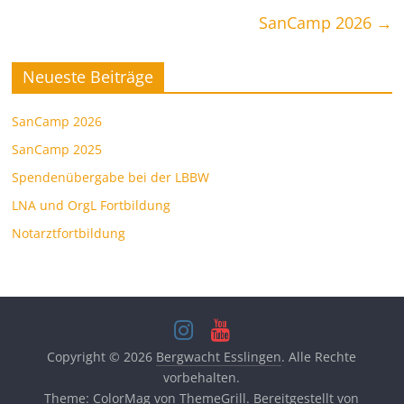
SanCamp 2026
→
Neueste Beiträge
SanCamp 2026
SanCamp 2025
Spendenübergabe bei der LBBW
LNA und OrgL Fortbildung
Notarztfortbildung
Copyright © 2026
Bergwacht Esslingen
. Alle Rechte
vorbehalten.
Theme:
ColorMag
von ThemeGrill. Bereitgestellt von