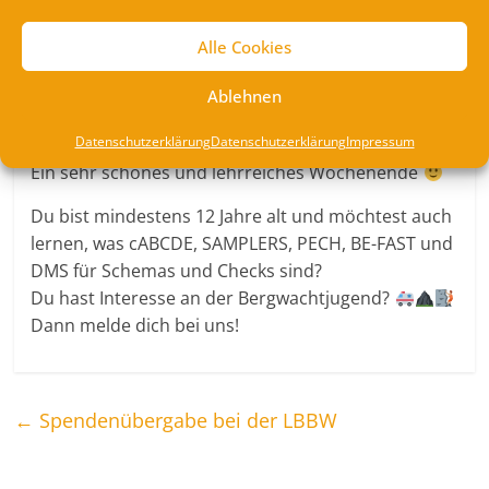
Zirkeltraining und anschließend in Fallbeispielen
geübt.
Alle Cookies
Natürlich gab es auch eine Bergwacht-Nachtübung.
Ablehnen
Zum Abschluss des Camps gab es sogar noch eine
kleine MANV (Massenanfall von Verletzten) Übung.
Datenschutzerklärung
Datenschutzerklärung
Impressum
Ein sehr schönes und lehrreiches Wochenende
Du bist mindestens 12 Jahre alt und möchtest auch
lernen, was cABCDE, SAMPLERS, PECH, BE-FAST und
DMS für Schemas und Checks sind?
Du hast Interesse an der Bergwachtjugend?
Dann melde dich bei uns!
←
Spendenübergabe bei der LBBW