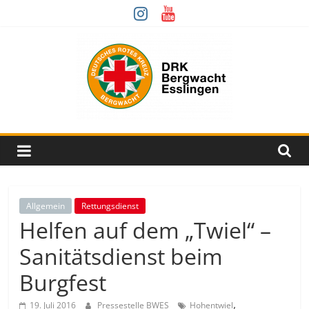
Zum
Inhalt
springen
Bergwacht
Esslingen
Der
Allgemein
Rettungsdienst
DRK
Helfen auf dem „Twiel“ –
Fachrettungsdienst
Sanitätsdienst beim
für
unwegsames
Burgfest
Gelände.
,
19. Juli 2016
Pressestelle BWES
Hohentwiel