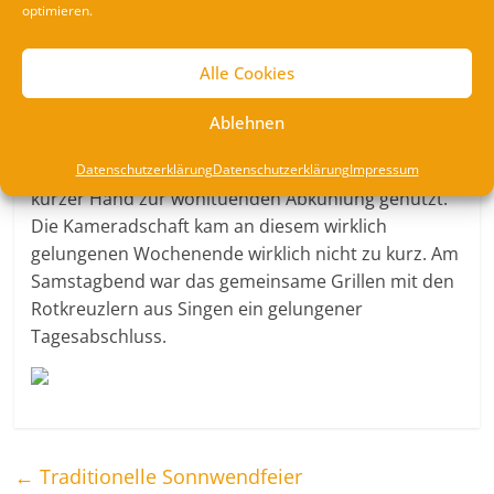
Gebirgstrage und das Bergrettungsfahrzeug sehr
optimieren.
gute Dienste.
Und weil Bergwacht’ler in der freien Natur zu Hause
Alle Cookies
sind, wurde kurzerhand der Samstag für
die Kletterausbildung am Mägdeberg genutzt.
Ablehnen
Dabei sind andere Elemente als Berg und Fels kein
Grund für Scheu: Das Strandbad am Rhein wurde
Datenschutzerklärung
Datenschutzerklärung
Impressum
kurzer Hand zur wohltuenden Abkühlung genutzt.
Die Kameradschaft kam an diesem wirklich
gelungenen Wochenende wirklich nicht zu kurz. Am
Samstagbend war das gemeinsame Grillen mit den
Rotkreuzlern aus Singen ein gelungener
Tagesabschluss.
←
Traditionelle Sonnwendfeier