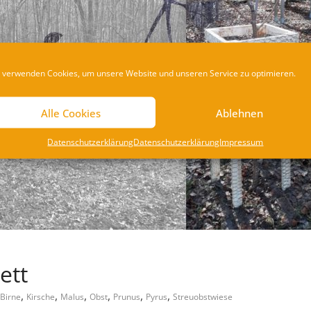
 verwenden Cookies, um unsere Website und unseren Service zu optimieren.
Alle Cookies
Ablehnen
Datenschutzerklärung
Datenschutzerklärung
Impressum
ett
,
,
,
,
,
,
Birne
Kirsche
Malus
Obst
Prunus
Pyrus
Streuobstwiese