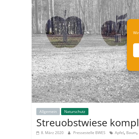
Wir
Allgemein
Naturschutz
Streuobstwiese kompl
,
,
8. März 2020
Pressestelle BWES
Apfel
Baum