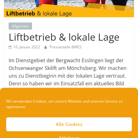
Allgemein
Liftbetrieb & lokale Lage
16. Januar 2022
Pressestelle BWES
Im Dienstgebiet der Bergwacht Esslingen liegt der
Ochsenwanger Skilift am Mönchsberg. Wir machen
uns zu Dienstbeginn mit der lokalen Lage vertraut.
Denn so haben wir im Einsatzfall ein aktuelles Bild
bzw. können auch die Entwicklungen, die der Tag
mit sich brachte, besser einschätzen.
Wir verwenden Cookies, um unsere Website und unseren Service zu
Im Winter prüfen wir über unsere persönliche
optimieren.
Schutzausrüstung (PSA), Rettungsgerät und
Rettungsmaterial auf der Rettungsstation auch das
Alle Cookies
für den Liftbetrieb bereitgestellte Material und die
Loipenboxen.