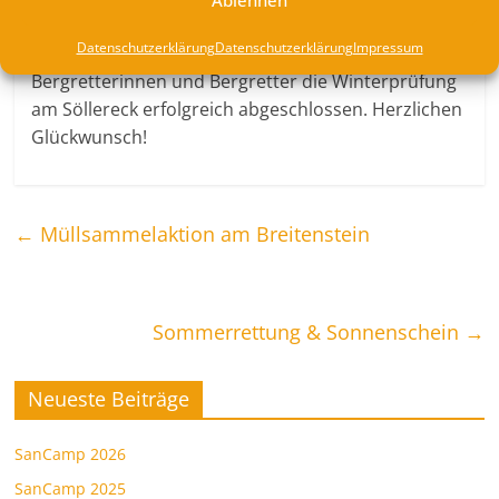
Ablehnen
Und während wir beim Schlitten-, Bob- und
Datenschutzerklärung
Datenschutzerklärung
Impressum
Skifahren zuschauen, haben weitere 6
Bergretterinnen und Bergretter die Winterprüfung
am Söllereck erfolgreich abgeschlossen. Herzlichen
Glückwunsch!
←
Müllsammelaktion am Breitenstein
Sommerrettung & Sonnenschein
→
Neueste Beiträge
SanCamp 2026
SanCamp 2025