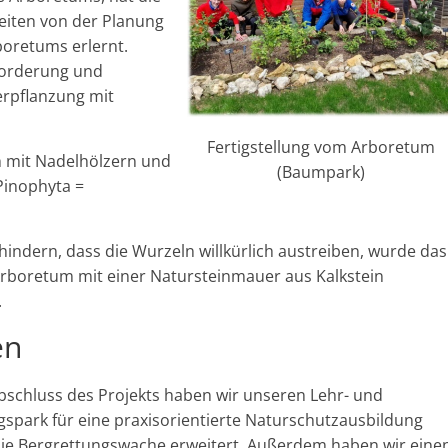
eiten von der Planung
oretums erlernt.
forderung und
erpflanzung mit
Fertigstellung vom Arboretum
h mit Nadelhölzern und
(Baumpark)
Pinophyta =
indern, dass die Wurzeln willkürlich austreiben, wurde das
rboretum mit einer Natursteinmauer aus Kalkstein
.
en
bschluss des Projekts haben wir unseren Lehr- und
spark für eine praxisorientierte Naturschutzausbildung
ie Bergrettungswache erweitert. Außerdem haben wir eine