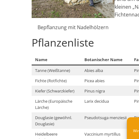
kleinen „N
Fichtennad
Bepflanzung mit Nadelhölzern
Pflanzenliste
Name
Botanischer Name
Fa
Tanne (Weißtanne)
Abies alba
Pi
Fichte (Rotfichte)
Picea abies
Pi
Kiefer (Schwarzkiefer)
Pinus nigra
Pi
Lärche (Europäische
Larix decidua
Pi
Lärche)
Douglasie (gewöhnl.
Pseudotsuga menziesii
Pi
Douglasie)
Wir
Heidelbeere
Vaccinium myrtillus
Er