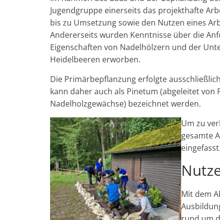
Jugendgruppe einerseits das projekthafte Arb
bis zu Umsetzung sowie den Nutzen eines Arb
Andererseits wurden Kenntnisse über die An
Eigenschaften von Nadelhölzern und der Unt
Heidelbeeren erworben.
Die Primärbepflanzung erfolgte ausschließlic
kann daher auch als Pinetum (abgeleitet von 
Nadelholzgewächse) bezeichnet werden.
Um zu verh
gesamte A
eingefasst
Nutz
Mit dem A
Ausbildung
rund um d