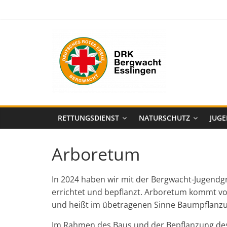
Zum
Inhalt
springen
Bergwacht
Esslingen
Der
DRK
Fachrettungsdienst
RETTUNGSDIENST
NATURSCHUTZ
JUG
für
unwegsames
Arboretum
Gelände.
In 2024 haben wir mit der Bergwacht-Jugend
errichtet und bepflanzt. Arboretum kommt vo
und heißt im übetragenen Sinne Baumpflanz
Im Rahmen des Baus und der Bepflanzung des