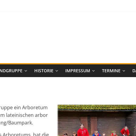
ENDGRUPPE
HISTORIE
IMPRESSUM
TERMINE
D
gruppe ein Arboretum
m lateinischen arbor
ung/Baumpark.
 Arboretums, hat die