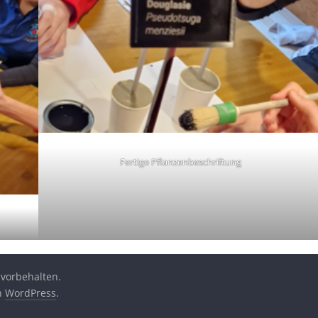
Fertige Pflanzenbeschriftung
 vorbehalten.
on
WordPress
.