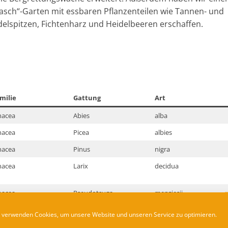
asch“-Garten mit essbaren Pflanzenteilen wie Tannen- und
elspitzen, Fichtenharz und Heidelbeeren erschaffen.
milie
Gattung
Art
nacea
Abies
alba
nacea
Picea
albies
nacea
Pinus
nigra
nacea
Larix
decidua
nacea
Pseudotsuga
menziesii
 verwenden Cookies, um unsere Website und unseren Service zu optimieren.
icaceae
Vaccinium
myrtillus