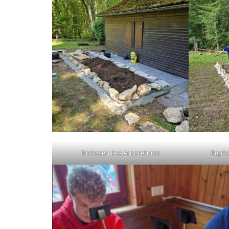
Einfassen des Arboretums
Bepfl