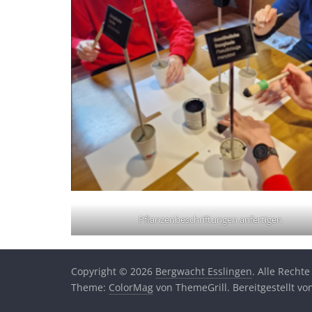
Pflanzenbeschriftungen anfertigen
Copyright © 2026
Bergwacht Esslingen
. Alle Rechte
Theme:
ColorMag
von ThemeGrill. Bereitgestellt v